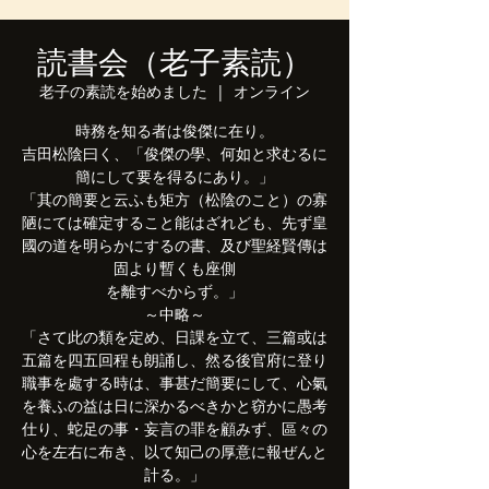
読書会（老子素読）
老子の素読を始めました
  |  
オンライン
時務を知る者は俊傑に在り。
吉田松陰曰く、「俊傑の學、何如と求むるに
簡にして要を得るにあり。」
「其の簡要と云ふも矩方（松陰のこと）の寡
陋にては確定すること能はざれども、先ず皇
國の道を明らかにするの書、及び聖経賢傳は
固より暫くも座側
を離すべからず。」
～中略～
「さて此の類を定め、日課を立て、三篇或は
五篇を四五回程も朗誦し、然る後官府に登り
職事を處する時は、事甚だ簡要にして、心氣
を養ふの益は日に深かるべきかと窃かに愚考
仕り、蛇足の事・妄言の罪を顧みず、區々の
心を左右に布き、以て知己の厚意に報ぜんと
計る。」