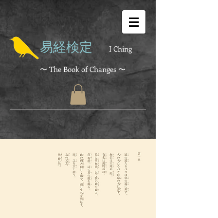
易経検定
I Ching
〜 The Book of Changes 〜