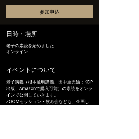
参加申込
日時・場所
老子の素読を始めました
オンライン
イベントについて
老子講義（根本通明講義、田中重光編；KDP
出版、Amazonで購入可能）の素読をオンラ
インで公開していきます。
ZOOMセッション・飲み会なども、企画し
ていきたいと思います。ご連絡希望の方は気
楽にご登録をお願いします。
周易、論語にも広げていく予定です。
参加申込