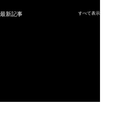
最新記事
すべて表示
３分で易経！ 
講＞ 豊かで盛
場合に処する道