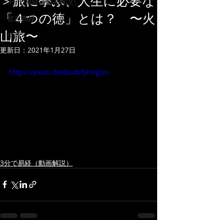
＞旅に學ぶ、人生に必要な
3分で易経（動画解説）
「４つの徳」とは？ 〜火
言志四録
山旅〜
中庸
更新日：
2021年1月27日
https://youtu.be/bL4bfyHugUo
3分で易経（動画解説）