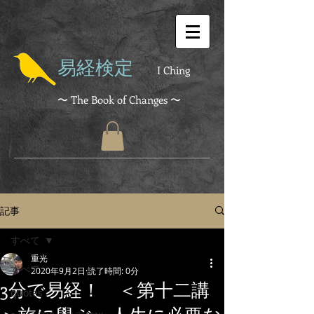
易経検定
I Ching
〜 The Book of Changes 〜
記事
すべて
重光
すべて
2020年9月2日
読了時間: 0分
3分で易経！ ＜第十二講
quotes