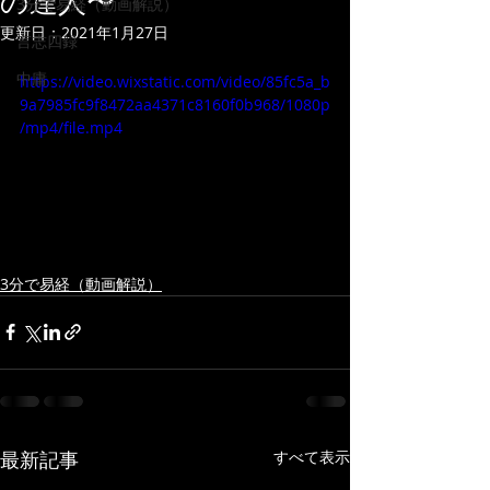
の達人〜
3分で易経（動画解説）
更新日：
2021年1月27日
言志四録
中庸
https://video.wixstatic.com/video/85fc5a_b
9a7985fc9f8472aa4371c8160f0b968/1080p
/mp4/file.mp4
3分で易経（動画解説）
最新記事
すべて表示