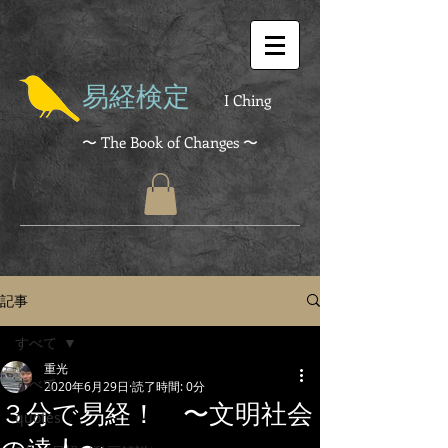
易経検定
I Ching
〜 The Book of Changes 〜
記事
すべて
重光
すべて
2020年6月29日
読了時間: 0分
３分で易経！ 〜文明社会
quotes