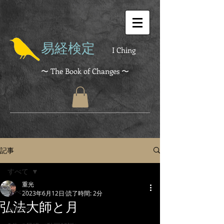
易経検定
I Ching
〜 The Book of Changes 〜
記事
すべて
重光
すべて
2023年6月12日
読了時間: 2分
弘法大師と月
quotes