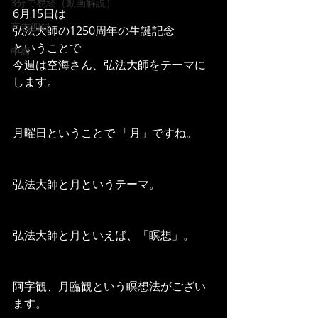
3分で易経（動画解説）
6月15日は 
言志四録
弘法大師の1250周年の生誕記念
ということで 
中庸
今週は空海さん、弘法大師をテーマに
します。
月曜日ということで 「月」ですね。
弘法大師と月というテーマ。
弘法大師と月といえば、「瞑想」。
阿字観、月臨観という瞑想法がござい
ます。