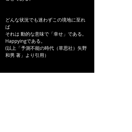
どんな状況でも迷わずこの境地に至れ
ば
それは 動的な意味で「幸せ」である。
Happyingである。
(以上「予測不能の時代（草思社）矢野
和男 著」より引用）
〜今日のワーク「覚悟する」〜
あなたの周りで
矛盾・対立はありますか？