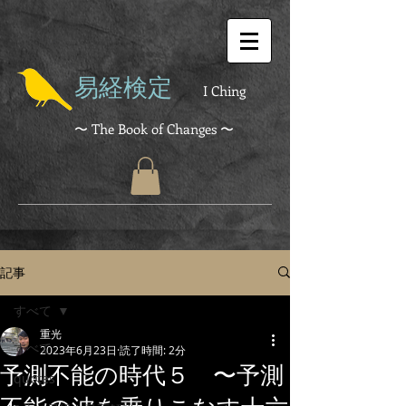
易経検定
I Ching
〜 The Book of Changes 〜
記事
すべて
重光
すべて
2023年6月23日
読了時間: 2分
予測不能の時代５ 〜予測
quotes