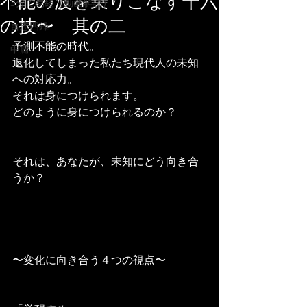
不能の波を乗りこなす十六
3分で易経（動画解説）
の技〜 其の二
言志四録
予測不能の時代。
中庸
退化してしまった私たち現代人の未知
への対応力。
それは身につけられます。
どのように身につけられるのか？
それは、あなたが、未知にどう向き合
うか？
〜変化に向き合う４つの視点〜