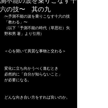
測不能の波を乗りこなす十
3分で易経（動画解説）
六の技〜 其の九
言志四録
〜予測不能の波を乗りこなす十六の技
中庸
「教わる」〜
（以下「予測不能の時代（草思社）矢
野和男 著」より引用）
＜心を開いて異質な事物と交わる＞
変化に立ち向かうべく進むとき
必然的に「自分が知らないこと」
が必要になる。
どんな向き合い方をすれば良いのか。