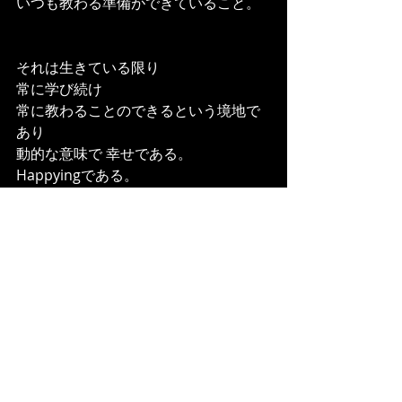
いつも教わる準備ができていること。
それは生きている限り
常に学び続け
常に教わることのできるという境地で
あり
動的な意味で 幸せである。
Happyingである。
（以上、引用）
〜今日のワーク「教わる」〜
あなたが
アップデートとしている学びを
誰かと分かち合いましょう。