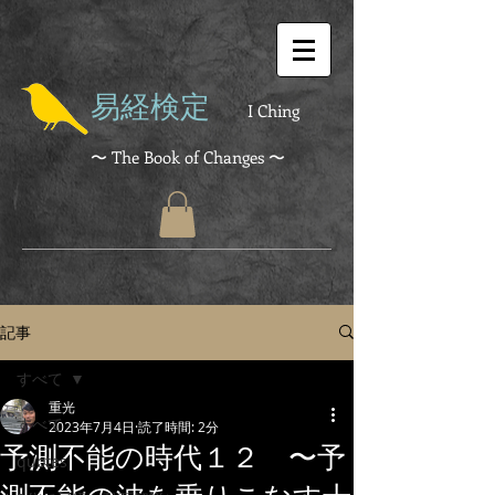
易経検定
I Ching
〜 The Book of Changes 〜
記事
すべて
重光
すべて
2023年7月4日
読了時間: 2分
予測不能の時代１２ 〜予
quotes