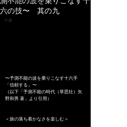
測不能の波を乗りこなす十
3分で易経（動画解説）
六の技〜 其の九
言志四録
中庸
〜予測不能の波を乗りこなす十六手
「信頼する」〜
（以下「予測不能の時代（草思社）矢
野和男 著」より引用）
＜旅の落ち着かなさを楽しむ＞