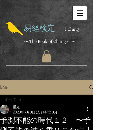
易経検定
I Ching
〜 The Book of Changes 〜
記事
すべて
重光
すべて
2023年7月3日
読了時間: 3分
予測不能の時代１２ 〜予
quotes